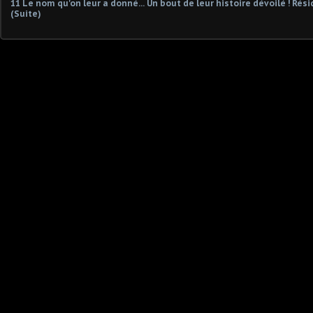
11 Le nom qu'on leur a donné... Un bout de leur histoire dévoilé ! Ré
(Suite)