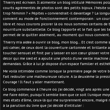
Thierry est écrivain. Il alimente un blog intitulé Mémoires pol
courts agrémentés de photos sont des petits bijoux. J’hésite s
trop féminin ? « Pépites » conviendrait-il davantage ? La longu
convient au mode de fonctionnement contemporain : un cou
libre et nous courons picorer là où nous sommes certains de
nourriture substantielle. Ce blog l’apporte et le fait que les 
permet de le quitter aisément, au moment qui nous convient.
Thierry m’a aidée à ouvrir ce blog, mon blog… Et c’est comme s’
joli cahier, de ceux dont la couverture cartonnée et brillante
toucher sensuel et finit par y laisser en son cœur glisser votre 
décor qui me sied et a ajouté une photo d’une vieille machine à
demandais. Grâce à lui je dispose d’un espace familier et esth
Me voilà intimidée comme lorsque la première page de votre 
fait redouter une malheureuse rature. A la deuxième la pressi
Courage ! Il faut y aller maintenant.
Ce blog commence à l’heure où j’ai décidé, vingt ans après une
me faire éditer, puisqu’il semble bien que ce soit l’unique moye
mes états d’âme, ceux-là qui me surprennent encore, malgré me
à la parution du livre que j’ai décidé d’intituler :