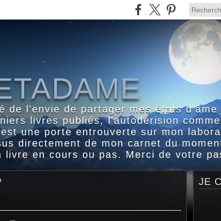
ETADAME
é de l'envie de partager mes états d'âme
iers livres publiés, l'autodérision comme
l est une porte entrouverte sur mon labora
ssus directement de mon carnet du moment
 livre en cours ou pas. Merci de votre p
n
JE 