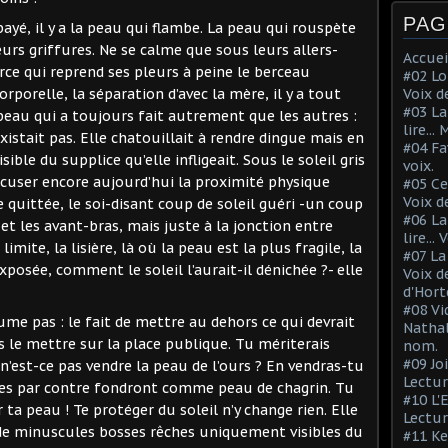
PAG
payé, il y a la peau qui flambe. La peau qui rouspète
eurs griffures. Ne se calme que sous leurs allers-
Accuei
e qui reprend ses pleurs à peine le berceau
#02 Lo
rporelle, la séparation d’avec la mère, il y a tout
Voix d
#03 La
peau qui a toujours fait autrement que les autres :
lire...
xistait pas. Elle chatouillait à rendre dingue mais en
#04 Fa
isible du supplice qu’elle infligeait. Sous le soleil gris
voix.
accuser encore aujourd’hui la proximité physique
#05 Ce
Voix d
e quittée, le soi-disant coup de soleil guéri -un coup
#06 La
s et les avant-bras, mais juste à la jonction entre
lire...
limite, la lisière, là où la peau est la plus fragile, la
#07 La
xposée, comment le soleil l’aurait-il dénichée ?- elle
Voix d
d'Hort
#08 Vi
ume pas : le fait de mettre au dehors ce qui devrait
Nathal
as le mettre sur la place publique. Tu mériterais
nom.
#09 Jo
 n’est-ce pas vendre la peau de l’ours ? En vendras-tu
Lectur
es par contre fondront comme peau de chagrin. Tu
#10 L'
 ta peau ! Te protéger du soleil n’y change rien. Elle
Lectur
de minuscules bosses rêches uniquement visibles du
#11 Ke