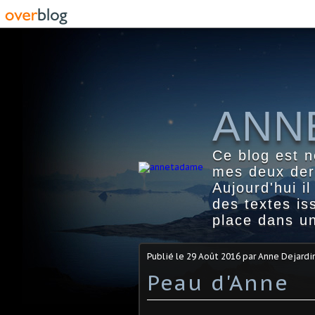
ANN
Ce blog est n
mes deux dern
Aujourd'hui i
des textes i
place dans un
Publié le
29 Août 2016
par Anne Dejardi
Peau d'Anne