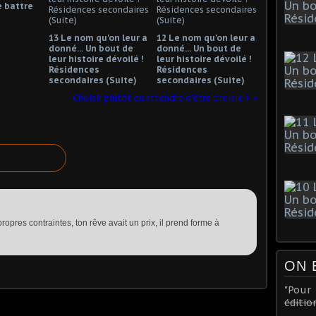
 battre
13 Le nom qu'on leur a
12 Le nom qu'on leur a
donné... Un bout de
donné... Un bout de
leur histoire dévoilé !
leur histoire dévoilé !
Résidences
Résidences
secondaires (Suite)
secondaires (Suite)
Choisir plutôt qu’attendre d’être choisie !
ropres contraintes, ton rêve avait un prix, il prend forme à
ON 
"Pou
éditio