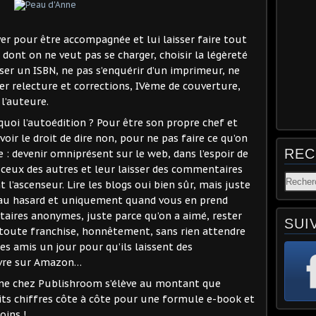
ayer pour être accompagnée et lui laisser faire tout
 dont on ne veut pas se charger, choisir la légèreté
r un ISBN, ne pas s’enquérir d’un imprimeur, ne
ser relecture et corrections, IVème de couverture,
l’auteure.
quoi l’autoédition ? Pour être son propre chef et
oir le droit de dire non, pour ne pas faire ce qu’on
REC
e : devenir omniprésent sur le web, dans l’espoir de
us ceux des autres et leur laisser des commentaires
 l’ascenseur. Lire les blogs oui bien sûr, mais juste
 au hasard et uniquement quand vous en prend
taires anonymes, juste parce qu’on a aimé, rester
SUI
en toute franchise, honnêtement, sans rien attendre
es amis un jour pour qu’ils laissent des
ivre sur Amazon…
ienne chez Publishroom s’élève au montant que
ts chiffres côte à côte pour une formule e-book et
oins !