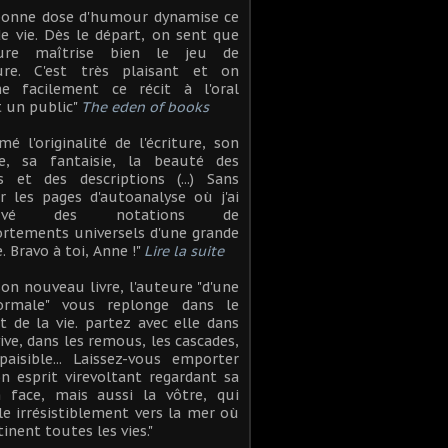
bonne dose d'humour dynamise ce
de vie. Dès le départ, on sent que
eure maîtrise bien le jeu de
iture. C'est très plaisant et on
ne facilement ce récit à l'oral
 un public"
The eden of books
aimé l'originalité de l'écriture, son
ie, sa fantaisie, la beauté des
s et des descriptions (...) Sans
r les pages d'autoanalyse où j'ai
rouvé des notations de
rtements universels d'une grande
e. Bravo à toi, Anne !"
Lire la suite
son nouveau livre, l'auteure "d'une
ormale" vous replonge dans le
t de la vie. partez avec elle dans
vive, dans les remous, les cascades,
paisible... Laissez-vous emporter
n esprit virevoltant regardant sa
n face, mais aussi la vôtre, qui
le irrésistiblement vers la mer où
tinent toutes les vies."