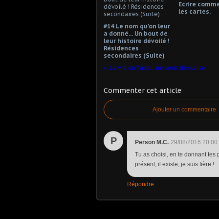
Ecrire comme
les cartes.
#14 Le nom qu'on leur
a donné... Un bout de
leur histoire dévoilé !
Résidences
secondaires (Suite)
La vie en face... ne vous déplaise
Commenter cet article
Ajouter un commentaire
P
Person M.C.
29/08/2016 20:00
Tu as choisi, en te donnant tes p
présent, il existe, je suis fière !
Répondre