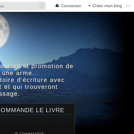
Connexion
+
Créer mon blog
 durant la promotion de
 une arme...
toire d'écriture avec
 et qui trouveront
assage.
COMMANDE LE LIVRE