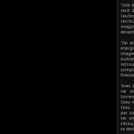
"Une 
récit 
l'aut
l'écr
imagi
devant
"J'ai 
énerg
image
oublie
ret
compo
finess
"Avec 
vie n
torren
l'eau 
l'eau 
par so
vie e
s'écou
se des