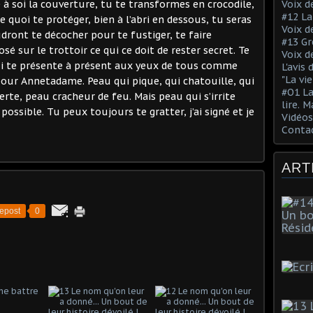
à soi la couverture, tu te transformes en crocodile,
Voix de
#12 La
 quoi te protéger, bien à l’abri en dessous, tu seras
Voix d
udront te décocher pour te fustiger, te faire
#13 Gr
sé sur le trottoir ce qui ce doit de rester secret. Te
Voix d
ui te présente à présent aux yeux de tous comme
L'avis
"La vi
our Annetadame. Peau qui pique, qui chatouille, qui
#O1 La
lerte, peau cracheur de feu. Mais peau qui s’irrite
lire. M
ossible. Tu peux toujours te gratter, j’ai signé et je
Vidéo
Conta
ART
epost
0