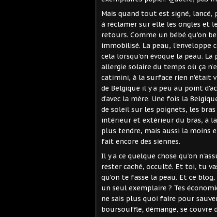
Mais quand tout est signé, lancé, 
à réclamer sur elle les ongles et l
retours. Comme un bébé qu’on berc
immobilisé. La peau, l’enveloppe co
cela lorsqu’on évoque la peau. La 
allergie solaire du temps où ça n’e
catimini, à la surface rien n’était v
de Belgique il y a peu au point d’
d’avec la mère. Une fois la Belgiqu
de soleil sur les poignets, les bra
intérieur et extérieur du bras, à la 
plus tendre, mais aussi la moins e
fait encore des siennes.
Il y a ce quelque chose qu’on n’ass
rester caché, occulté. Et toi, tu v
qu’on te fasse la peau. Et ce blog,
un seul exemplaire ? Tes économi
ne sais plus quoi faire pour sauver
boursouffle, démange, se couvre 