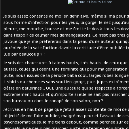
Je suis assez contente de moi en définitive, même si ma peur
sous forme d’infection pour les yeux, la gorge, le nez jusqu’
pleure, me mouche, tousse et me frotte le dos à tous les doss
dans l’espoir de calmer mes démangeaisons. Ce n’est pas très gl
j’avoue que je me préfèrerais dans la peau d’une auteur quinq
auréolée de la satisfaction d’avoir la certitude d’être publiée t
lue par beaucoup » !
Je vois des chaussures à talons hauts, très hauts, de ceux que
autres, celles qui osent une féminité qui pour ma génération
pute, nous issues de la période baba cool, larges robes longue
t-shirts ou chemises sans soutien-gorge, puis jupes extrêmem
d’être en ballerines… Oui, une auteure qui se respecte a forc
extrêmement hauts et qu’importe si elle ne sait pas marcher av
son bureau ou dans le canapé de son salon, non ?
J’écrivais en haut de page que j’étais assez contente de moi de 
objectif de me faire publier, malgré ma peur et l’assaut de ce
psychosomatiques. Je me tiens debout, comme perchée sur des
lesquels je ne peux pas marcher, juste me tenir en équilibre, d