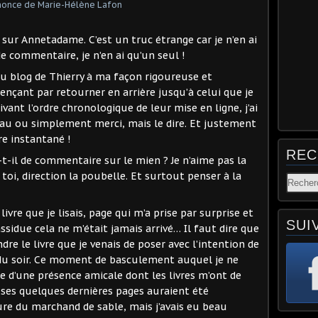
e sur Annetadame. C’est un truc étrange car je n’en ai
e commentaire, je n’en ai qu’un seul !
 du blog de Thierry à ma façon rigoureuse et
nçant par retourner en arrière jusqu’à celui que je
ivant l’ordre chronologique de leur mise en ligne, j’ai
beau ou simplement merci, mais le dire. Et justement
re instantané !
REC
t-il de commentaire sur le mien ? Je n’aime pas la
toi, direction la poubelle. Et surtout penser à la
livre que je lisais, page qui m’a prise par surprise et
SUI
assidue cela ne m’était jamais arrivé… Il faut dire que
re le livre que je venais de poser avec l’intention de
 du soir. Ce moment de basculement auquel je ne
e d’une présence amicale dont les livres m’ont de
 ses quelques dernières pages auraient été
ure du marchand de sable, mais j’avais eu beau