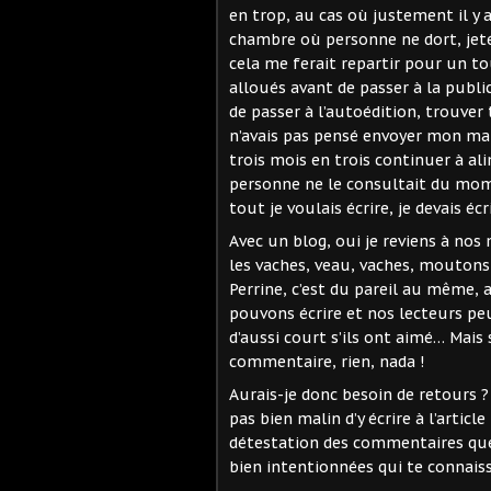
en trop, au cas où justement il y 
chambre où personne ne dort, jeté s
cela me ferait repartir pour un to
alloués avant de passer à la public
de passer à l’autoédition, trouver
n’avais pas pensé envoyer mon man
trois mois en trois continuer à al
personne ne le consultait du mom
tout je voulais écrire, je devais éc
Avec un blog, oui je reviens à nos
les vaches, veau, vaches, moutons,
Perrine, c’est du pareil au même, 
pouvons écrire et nos lecteurs pe
d’aussi court s’ils ont aimé… Mais 
commentaire, rien, nada !
Aurais-je donc besoin de retours ? A
pas bien malin d’y écrire à l’artic
détestation des commentaires que
bien intentionnées qui te connaiss