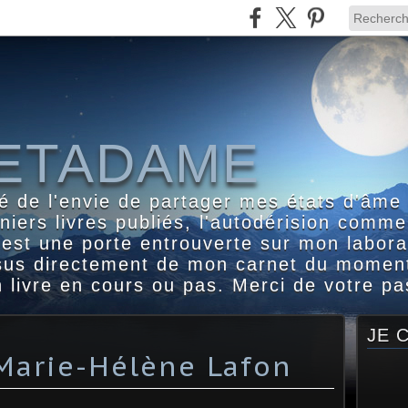
ETADAME
é de l'envie de partager mes états d'âme
iers livres publiés, l'autodérision comme
l est une porte entrouverte sur mon labora
ssus directement de mon carnet du moment
 livre en cours ou pas. Merci de votre p
JE 
Marie-Hélène Lafon