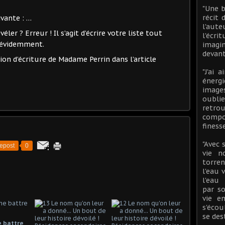
"Une 
récit 
ivante : …
l'aut
éler ? Erreur ! Il s’agit d’écrire votre liste tout
l'écr
e évidemment.
imagi
devant
on d’écriture de Madame Perrin dans l’article
"J'ai 
énerg
image
oublie
ret
compo
finess
"Avec 
epost
0
vie n
torren
l'eau 
l'eau 
par so
vie e
s'écou
se des
 battre