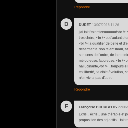
Répondre
D
DURET
13/07/2016 11:26
j'ai fait l'exerciceuuuuuu!<br 
très chère, <br /> et d'autant pl
<br /> la qualifier de belle et d
désarmante, son talent inouï, s
son sens de l'ordre, de la nettet
mélodieuse, fabuleuse, <br /> ou
hallucinante,<br /> ...toujours 
est liberté, sa cible évolution, <b
n'en vivrai pas d'autre.
Répondre
F
Françoise BOURGEOIS
22/06
Ecris... écris... une thérapie e
proposition des adjectifs... fait 