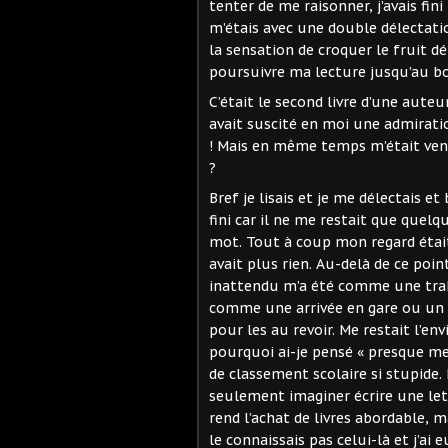
tenter de me raisonner, j’avais fin
m’étais avec une double délectati
la sensation de croquer le fruit dé
poursuivre ma lecture jusqu’au b
C’était le second livre d’une aute
avait suscité en moi une admiratio
! Mais en même temps m’était venue
?
Bref je lisais et je me délectais e
fini car il ne me restait que quel
mot. Tout à coup mon regard était a
avait plus rien. Au-delà de ce point
inattendu m’a été comme une trahi
comme une arrivée en gare ou un c
pour les au revoir. Me restait l’env
pourquoi ai-je pensé « presque mei
de classement scolaire si stupide.
seulement imaginer écrire une lettr
rend l’achat de livres abordable, ma
le connaissais pas celui-là et j’ai