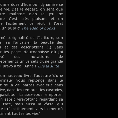
bonne dose d'humour dynamise ce
de vie. Dès le départ, on sent que
eure maîtrise bien le jeu de
iture. C'est très plaisant et on
ne facilement ce récit à l'oral
 un public"
The eden of books
aimé l'originalité de l'écriture, son
ie, sa fantaisie, la beauté des
s et des descriptions (...) Sans
r les pages d'autoanalyse où j'ai
rouvé des notations de
rtements universels d'une grande
e. Bravo à toi, Anne !"
Lire la suite
son nouveau livre, l'auteure "d'une
ormale" vous replonge dans le
t de la vie. partez avec elle dans
vive, dans les remous, les cascades,
paisible... Laissez-vous emporter
n esprit virevoltant regardant sa
n face, mais aussi la vôtre, qui
le irrésistiblement vers la mer où
tinent toutes les vies."