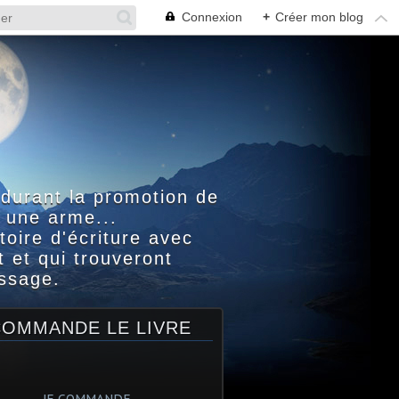
Connexion
+
Créer mon blog
 durant la promotion de
 une arme...
toire d'écriture avec
 et qui trouveront
assage.
COMMANDE LE LIVRE