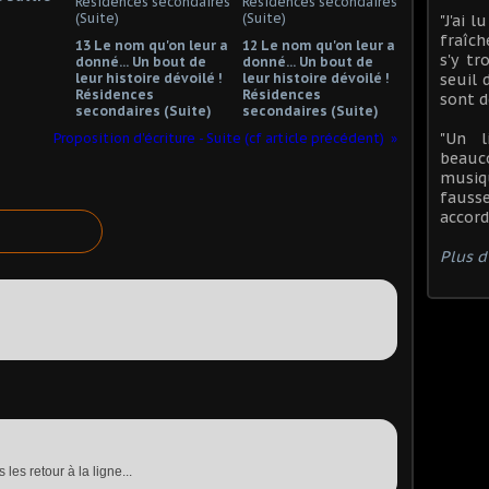
"J'ai 
fraîch
13 Le nom qu'on leur a
12 Le nom qu'on leur a
s'y t
donné... Un bout de
donné... Un bout de
seuil 
leur histoire dévoilé !
leur histoire dévoilé !
Résidences
Résidences
sont d
secondaires (Suite)
secondaires (Suite)
"Un l
Proposition d'écriture - Suite (cf article précédent)
beauc
musiq
fauss
accord
Plus d'
s retour à la ligne...