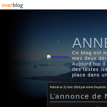
ANN
Ce blog est n
mes deux dern
Aujourd'hui i
des textes i
place dans un
Publié le
21 Juin 2016
par Anne Dejardin
L'annonce de 