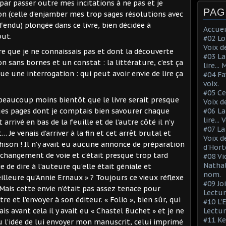
i par passer outre mes incitations à ne pas et je
PAG
on (celle d’enjamber mes trop sages résolutions avec
fendu) plongée dans ce livre, bien décidée à
Accuei
out.
#02 Lo
Voix d
ure que je ne connaissais pas et dont la découverte
#03 La
n sans bornes et un constat : la littérature, c’est ça
lire...
 une interrogation : qui peut avoir envie de lire ça
#04 Fa
voix.
#05 Ce
t beaucoup moins bientôt que le livre serait presque
Voix d
ques pages dont je comptais bien savourer chaque
#06 La
lire...
rrivé en bas de la feuille et de l’autre côté il n’y
#07 La
… Je venais d’arriver à la fin et cet arrêt brutal et
Voix d
son ! Il n’y avait eu aucune annonce de préparation
d'Hort
hangement de voie et c’était presque trop tard
#08 Vi
Nathal
ie de dire à l’auteure qu’elle était géniale et
nom.
lleure qu’Annie Ernaux » ? Toujours ce vieux réflexe
#09 Jo
 Mais cette envie n’était pas assez tenace pour
Lectur
e et l’envoyer à son éditeur. « Folio », bien sûr, qui
#10 L'
is avant cela il y avait eu « Chastel Buchet » et je ne
Lectur
#11 Ke
 eu l’idée de lui envoyer mon manuscrit, celui imprimé