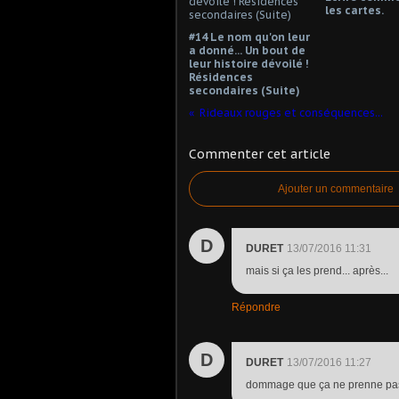
les cartes.
#14 Le nom qu'on leur
a donné... Un bout de
leur histoire dévoilé !
Résidences
secondaires (Suite)
Rideaux rouges et conséquences...
Commenter cet article
Ajouter un commentaire
D
DURET
13/07/2016 11:31
mais si ça les prend... après...
Répondre
D
DURET
13/07/2016 11:27
dommage que ça ne prenne pas le