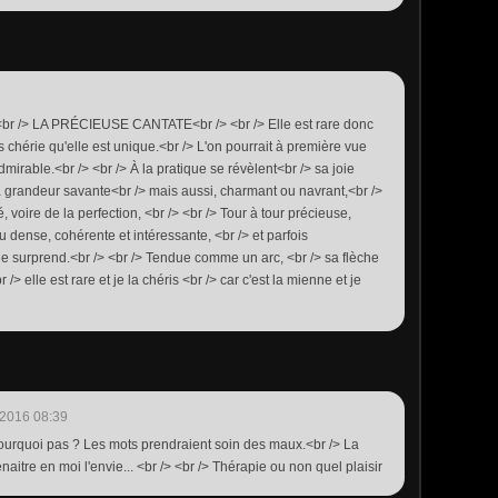
/> <br /> LA PRÉCIEUSE CANTATE<br /> <br /> Elle est rare donc
us chérie qu'elle est unique.<br /> L'on pourrait à première vue
'admirable.<br /> <br /> À la pratique se révèlent<br /> sa joie
a grandeur savante<br /> mais aussi, charmant ou navrant,<br />
é, voire de la perfection, <br /> <br /> Tour à tour précieuse,
 dense, cohérente et intéressante, <br /> et parfois
elle surprend.<br /> <br /> Tendue comme un arc, <br /> sa flèche
r /> elle est rare et je la chéris <br /> car c'est la mienne et je
/2016 08:39
t pourquoi pas ? Les mots prendraient soin des maux.<br /> La
renaitre en moi l'envie... <br /> <br /> Thérapie ou non quel plaisir