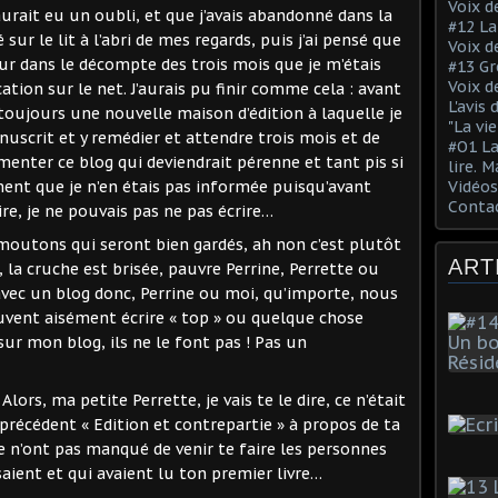
Voix de
aurait eu un oubli, et que j’avais abandonné dans la
#12 La
ur le lit à l’abri de mes regards, puis j’ai pensé que
Voix d
ur dans le décompte des trois mois que je m’étais
#13 Gr
Voix d
ation sur le net. J’aurais pu finir comme cela : avant
L'avis
 toujours une nouvelle maison d’édition à laquelle je
"La vi
uscrit et y remédier et attendre trois mois et de
#O1 La
imenter ce blog qui deviendrait pérenne et tant pis si
lire. M
ent que je n’en étais pas informée puisqu’avant
Vidéo
Conta
rire, je ne pouvais pas ne pas écrire…
 moutons qui seront bien gardés, ah non c’est plutôt
ART
 la cruche est brisée, pauvre Perrine, Perrette ou
avec un blog donc, Perrine ou moi, qu’importe, nous
uvent aisément écrire « top » ou quelque chose
sur mon blog, ils ne le font pas ! Pas un
lors, ma petite Perrette, je vais te le dire, ce n’était
le précédent « Edition et contrepartie » à propos de ta
 n’ont pas manqué de venir te faire les personnes
aient et qui avaient lu ton premier livre…