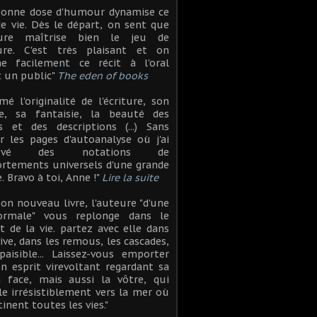
bonne dose d'humour dynamise ce
de vie. Dès le départ, on sent que
eure maîtrise bien le jeu de
iture. C'est très plaisant et on
ne facilement ce récit à l'oral
 un public"
The eden of books
aimé l'originalité de l'écriture, son
ie, sa fantaisie, la beauté des
s et des descriptions (...) Sans
r les pages d'autoanalyse où j'ai
rouvé des notations de
rtements universels d'une grande
e. Bravo à toi, Anne !"
Lire la suite
son nouveau livre, l'auteure "d'une
ormale" vous replonge dans le
t de la vie. partez avec elle dans
vive, dans les remous, les cascades,
paisible... Laissez-vous emporter
n esprit virevoltant regardant sa
n face, mais aussi la vôtre, qui
le irrésistiblement vers la mer où
tinent toutes les vies."