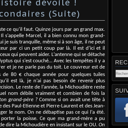
istoire dévoilé !
condaires (Suite)
uste ce qu’il faut. Quinze jours par an grand max.
. Il s’appelle Marcel, il a bien connu mon grand-
 je suis tranquille, même si à son âge, il ne peut
ur par ci un petit coup par là. Il est d’ici et il
ceux qui peuvent aider. L’antenne qui se détache
alyptus qui s’est couché… Avec les tempêtes il y a
REC
r et je ne parle pas du toit. Le couvreur est de
es de 80
€ chaque année pour quelques tuiles
qu’il est là, je n’ai pas besoin de revenir plus
ision. Le reste de l’année, la Michoudière reste
SUI
Quel nom débile vraiment et combien de fois la
 ton grand-père ?
Comme si on avait une tête à
e des Paul-Etienne et Pierre-Laurent et des Jean-
nger le nom. On ne débaptise pas ce qui l’a été.
 porter la poisse. Ce que ma grand-mère a pu
ès de dire la Michoudière en insistant sur le OU.
On