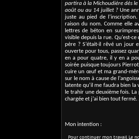
partira à la Michoudière dès le
août ou au 14 juillet ?
Une anné
juste au pied de l’inscription.
raison du nom. Comme elle avait
lettres de béton en surimpres
visible depuis la rue. Qu’est-ce
père ? S’était-il rêvé un jou
ouverte pour tous, passez quan
en a pour quatre, il y en a po
soirée puisque toujours Pierrot 
cuire un œuf et ma grand-mère q
sur le nom à cause de l’angoiss
latente qu’il me faudra bien la
le trahir une deuxième fois. La 
chargée et j’ai bien tout fermé. J’
Mon intention :
Pour continuer mon travail Le n