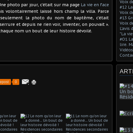
Voix de
Une photo par jour, c’était sur ma page
La vie en face
#12 La
vais volontairement laissé hors champ la villa. Parce
Voix d
#13 Gr
er seulement la photo du nom de baptême, c’était
Voix d
errure et depuis ne rien voir, inventer, on pouvait ».
L'avis
r chaque nom un bout de leur histoire dévoilé.
"La vi
#O1 La
lire. M
Vidéo
Conta
ART
epost
0