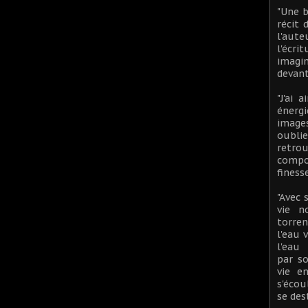
"Une 
récit 
l'aut
l'écr
imagi
devant
"J'ai 
énerg
image
oublie
ret
compo
finess
"Avec 
vie n
torren
l'eau 
l'eau 
par so
vie e
s'écou
se des