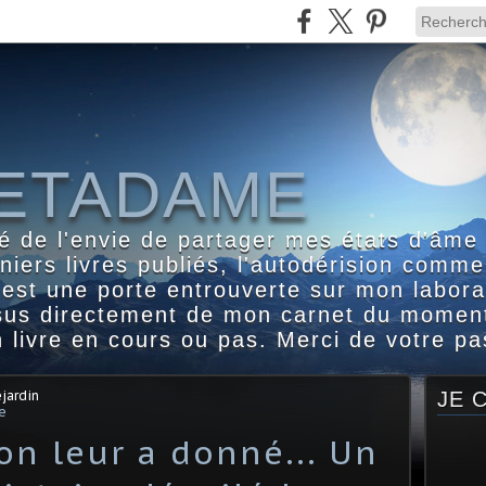
ETADAME
é de l'envie de partager mes états d'âme
iers livres publiés, l'autodérision comme
l est une porte entrouverte sur mon labora
ssus directement de mon carnet du moment
 livre en cours ou pas. Merci de votre p
jardin
JE 
e
on leur a donné... Un