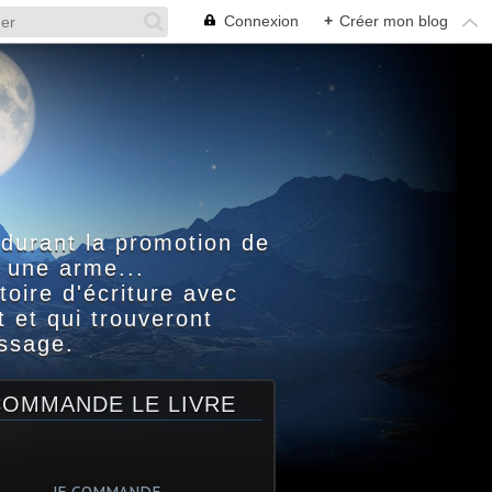
Connexion
+
Créer mon blog
 durant la promotion de
 une arme...
toire d'écriture avec
 et qui trouveront
assage.
COMMANDE LE LIVRE