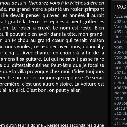
 mois de juin. Viendrez-vous à la Michoudière en
PAG
e, ma grand-mère a planté un rosier grimpant
 Elle devait penser qu’avec les années il aurait
Accuei
#02 Lo
 gratté la terre, les épines allaient griffer les
Voix d
sion. Le rosier a crevé. Le nom est resté. Bien
#03 La
 qu’il pouvait bien avoir dans la tête, mon grand-
lire...
r en un Michou au grand cœur qui tenait maison
#04 Fa
d nous voulez, reste dîner avec nous, quand il y
voix.
#05 Ce
ur cinq, … Avec chanter en chœur à la fin de la
Voix d
amenait sa guitare. Lui qui ne savait pas se faire
#06 La
ui détestait cuisiner. Peut-être que je focalise
lire...
e que la villa provoque chez moi. L’idée toujours
#07 La
Voix d
 vendre un jour et toujours je repousse. Ce serait
d'Hort
première, c’est une autre histoire. La voiture est
#08 Vi
ai la clé ici. C’est bon, on peut y aller.
Nathal
nom.
#09 Jo
Lectur
#10 L'
Lectur
#11 Ke
om qu’on leur a donné… Résidences secondaires d’une