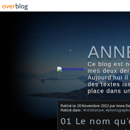
ANN
Ce blog est n
mes deux dern
Aujourd'hui i
des textes i
place dans un
Publié le
20 Novembre 2022
par Anne De
Publié dans :
#littérature
,
#photographi
01 Le nom qu'